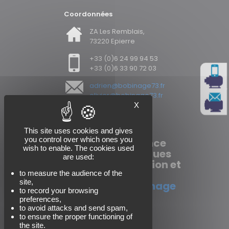
Coordonnées
ZA Les Remblais,
73220 Epierre
+33 (0)6 24 99 94 53
Appel
+33 (0)6 33 90 72 03
adrien@bobinage73.fr
Contact
olivier@bobinage73.fr
X
This site uses cookies and gives
you control over which ones you
Vente et maintenance
wish to enable. The cookies used
de moteurs électriques
are used:
industriels, réparation et
vente de pompes
.
to measure the audience of the
site,
Bobinage et rebobinage
to record your browsing
preferences,
to avoid attacks and send spam,
to ensure the proper functioning of
the site.