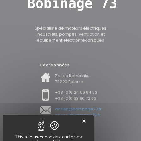
Spécialiste de moteurs électriques
industriels, pompes, ventilation et
équipement électromécaniques
Coordonnées
ZA Les Remblais,
73220 Epierre
+33 (0)6 24 99 94 53
+33 (0)6 33 90 72 03
adrien@bobinage73.fr
olivier@bobinage73.fr
X
This site uses cookies and gives