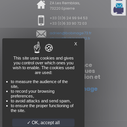
ZA Les Remblais,
Contact
73220 Epierre
+33 (0)6 24 99 94 53
+33 (0)6 33 90 72 03
adrien@bobinage73.fr
olivier@bobinage73.fr
X
This site uses cookies and gives
you control over which ones you
Vente et maintenance
wish to enable. The cookies used
de moteurs électriques
are used:
industriels, réparation et
vente de pompes
.
to measure the audience of the
site,
Bobinage et rebobinage
to record your browsing
preferences,
to avoid attacks and send spam,
to ensure the proper functioning of
the site.
OK, accept all